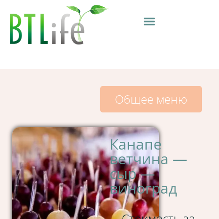
Общее меню
Канапе
ветчина —
сыр —
виноград
Стоимость за