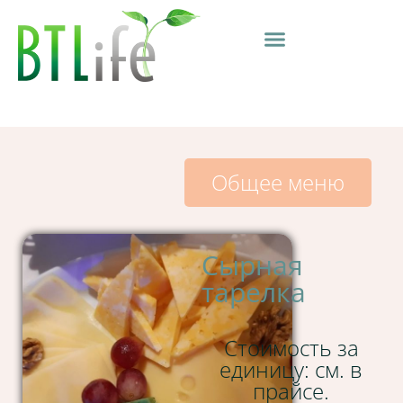
Общее меню
Сырная
тарелка
Стоимость за
единицу: см. в
прайсе.