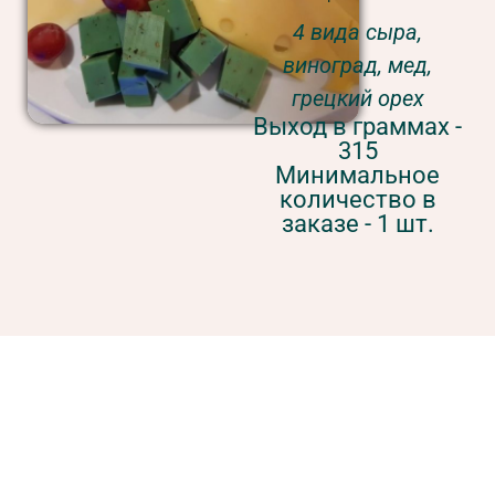
4 вида сыра,
виноград, мед,
грецкий орех
Выход в граммах -
315
Минимальное
количество в
заказе - 1 шт.